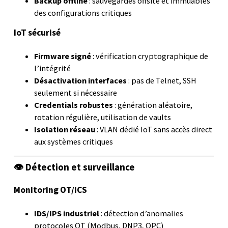
Backup offline
: sauvegardes offsite et immuables
des configurations critiques
IoT sécurisé
Firmware signé
: vérification cryptographique de
l’intégrité
Désactivation interfaces
: pas de Telnet, SSH
seulement si nécessaire
Credentials robustes
: génération aléatoire,
rotation régulière, utilisation de vaults
Isolation réseau
: VLAN dédié IoT sans accès direct
aux systèmes critiques
👁️ Détection et surveillance
Monitoring OT/ICS
IDS/IPS industriel
: détection d’anomalies
protocoles OT (Modbus, DNP3, OPC)