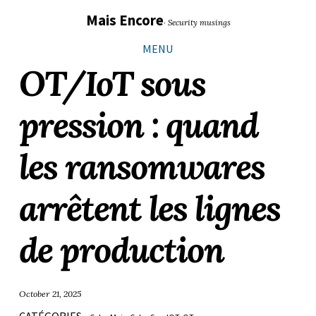
Sauter
Aller
Aller
Aller
Mais Encore
· Security musings
les
à
au
au
liens
la
contenu
pied
MENU
navigation
de
OT/IoT sous
principale
page
pression : quand
les ransomwares
arrêtent les lignes
de production
October 21, 2025
CATÉGORIES