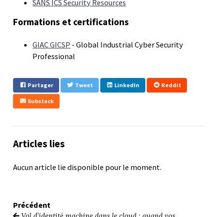
SANS ICS Security Resources
Formations et certifications
GIAC GICSP
- Global Industrial Cyber Security
Professional
Partager
Tweet
LinkedIn
Reddit
Substack
Articles lies
Aucun article lie disponible pour le moment.
Précédent
Vol d’identité machine dans le cloud : quand vos