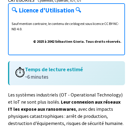
CyberMois
CyberSec
IOT
OT
🔍
Licence d'Utilisation
🔍
Sauf mention contraire, le contenu de ce blog est sous licence
CC BY-NC-
ND 4.0
.
© 2025 à 2042 Sébastien Gioria. Tous droits réservés.
Temps de lecture estimé
⏱️
~6 minutes
Les systèmes industriels (OT - Operational Technology)
et IoT ne sont plus isolés.
Leur connexion aux réseaux
IT les expose aux ransomwares
, avec des impacts
physiques catastrophiques : arrêt de production,
destruction d’équipements, risques de sécurité humaine.