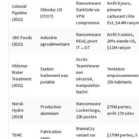
Ransomware
Arrêt 6 jours,
Colonial
Oléoduc US
DarkSide via
pénurie
Pipeline
(IT/OT)
VPN
carburant côte
(2021)
compromise
Est, $4.4M ranço
Ransomware
Arrêt 5 usines,
JBS Foods
Industrie
REvil, pivot
20% viande US,
(2021)
agroalimentaire
IT→OT
$11M rançon
Accès
Oldsmar
TeamViewer
Station
Tentative
Water
non
traitement eau
empoisonnemen
Treatment
sécurisé,
potable
15k habitants
(2021)
manipulation
NaOH
Norsk
Ransomware
Production
$75M pertes,
Hydro
LockerGoga,
aluminium
arrêt 170 sites
(2019)
22k postes
WannaCry
Fabrication
TSMC
variant sur
$170M pertes, 3
semi-