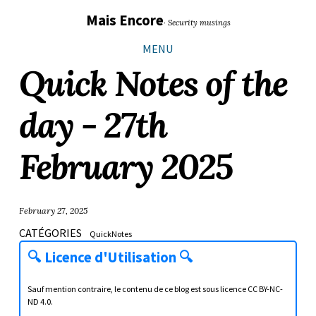
Sauter
Aller
Aller
Aller
Mais Encore
· Security musings
les
à
au
au
liens
la
contenu
pied
MENU
navigation
de
Quick Notes of the
principale
page
day - 27th
February 2025
February 27, 2025
CATÉGORIES
QuickNotes
🔍
Licence d'Utilisation
🔍
Sauf mention contraire, le contenu de ce blog est sous licence
CC BY-NC-
ND 4.0
.