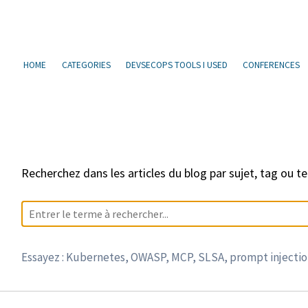
Sauter
Aller
Aller
Aller
à
au
au
les
la
contenu
pied
liens
HOME
CATEGORIES
DEVSECOPS TOOLS I USED
CONFERENCES
navigation
de
principale
page
Recherchez dans les articles du blog par sujet, tag ou t
Essayez : Kubernetes, OWASP, MCP, SLSA, prompt injection