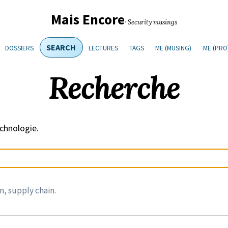
Mais Encore
· Security musings
SEARCH
DOSSIERS
LECTURES
TAGS
ME (MUSING)
ME (PRO
Recherche
echnologie.
, supply chain.