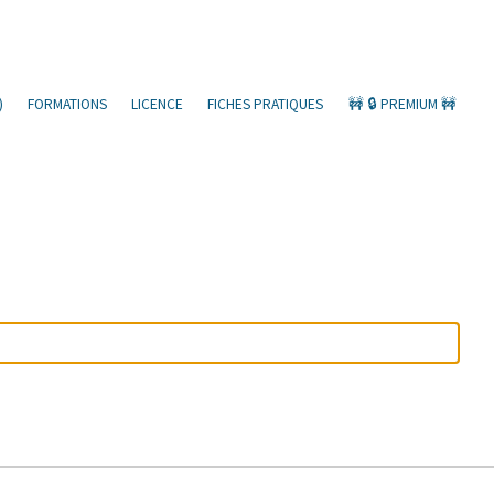
)
FORMATIONS
LICENCE
FICHES PRATIQUES
🚧 🔒 PREMIUM 🚧