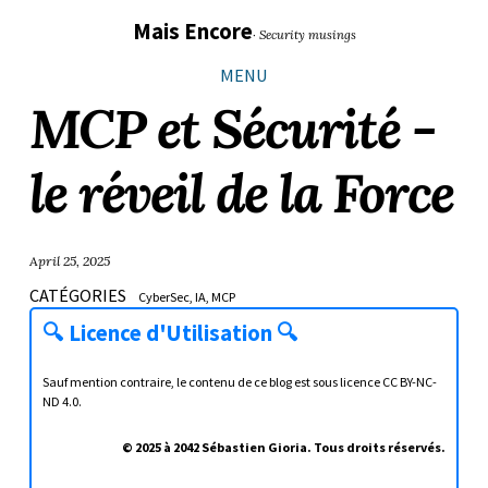
Sauter
Aller
Aller
Aller
Mais Encore
· Security musings
les
à
au
au
liens
la
contenu
pied
MENU
navigation
de
MCP et Sécurité -
principale
page
le réveil de la Force
April 25, 2025
CATÉGORIES
CyberSec
IA
MCP
🔍
Licence d'Utilisation
🔍
Sauf mention contraire, le contenu de ce blog est sous licence
CC BY-NC-
ND 4.0
.
© 2025 à 2042 Sébastien Gioria. Tous droits réservés.