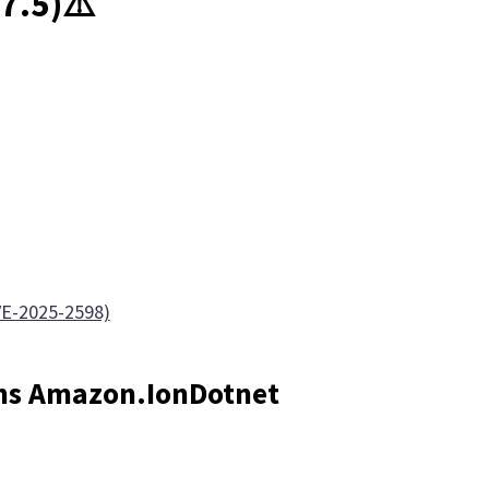
7.5)⚠️
CVE-2025-2598)
ans Amazon.IonDotnet