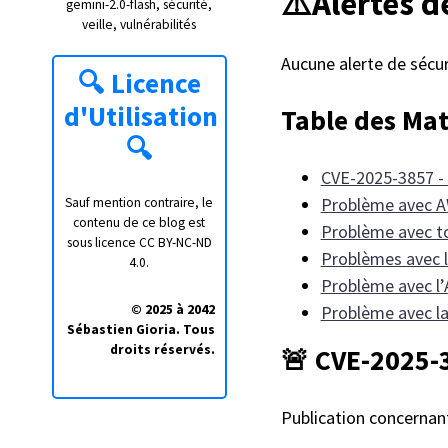
⚠️Alertes d
gemini-2.0-flash
sécurité
veille
vulnérabilités
Aucune alerte de sécur
🔍
Licence
d'Utilisation
Table des Mat
🔍
CVE-2025-3857 - 
Problème avec A
Sauf mention contraire, le
contenu de ce blog est
Problème avec to
sous licence
CC BY-NC-ND
Problèmes avec l
4.0
.
Problème avec l’
© 2025 à 2042
Problème avec la
Sébastien Gioria. Tous
droits réservés.
🚨 CVE-2025-3
Publication concernan