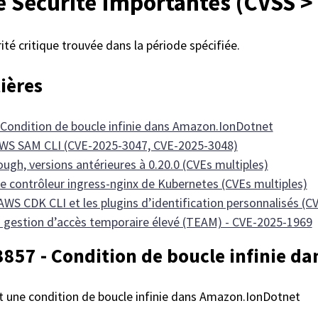
e Sécurité Importantes (CVSS > 
ité critique trouvée dans la période spécifiée.
ières
Condition de boucle infinie dans Amazon.IonDotnet
WS SAM CLI (CVE-2025-3047, CVE-2025-3048)
ugh, versions antérieures à 0.20.0 (CVEs multiples)
e contrôleur ingress-nginx de Kubernetes (CVEs multiples)
AWS CDK CLI et les plugins d’identification personnalisés (
 gestion d’accès temporaire élevé (TEAM) - CVE-2025-1969
857 - Condition de boucle infinie d
t une condition de boucle infinie dans Amazon.IonDotnet