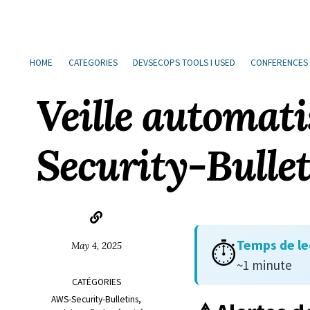
Sauter
Aller
Aller
Aller
à
au
au
les
la
contenu
pied
liens
HOME
CATEGORIES
DEVSECOPS TOOLS I USED
CONFERENCES
navigation
de
principale
page
Veille automat
Security-Bulle
Temps de le
⏱️
May 4, 2025
~1 minute
CATÉGORIES
AWS-Security-Bulletins