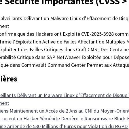
e Sécurité Importantes (CVSS > 
lveillants Délivrant un Malware Linux d’Effacement de Disq
ment
nfirme que des Hackers ont Exploité CVE-2025-3928 comme
irme l’Exploitation Active de Failles Affectant de Multiples 
xploitent des Failles Critiques dans Craft CMS ; Des Centa
érabilité Critique dans SAP NetWeaver Exploitée pour Dépose
ritique dans Commvault Command Center Permet aux Attaqua
ières
illants Délivrant un Malware Linux d’Effacement de Disque 
ment
iens Maintiennent un Accès de 2 Ans au CNI du Moyen-Orient
Accusent un Hacker Yéménite Derrière le Ransomware Black 
ne Amende de 530 Millions d’Euros pour Violation du RGPD 