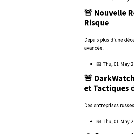
🚨 Nouvelle R
Risque
Depuis plus d’une déce
avancée…
📅 Thu, 01 May 2
🚨 DarkWatchm
et Tactiques 
Des entreprises russe
📅 Thu, 01 May 2