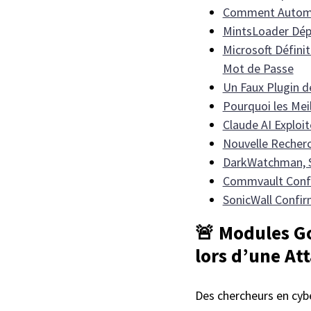
Comment Automati
MintsLoader Dépo
Microsoft Défini
Mot de Passe
Un Faux Plugin d
Pourquoi les Mei
Claude AI Exploi
Nouvelle Recherc
DarkWatchman, Sh
Commvault Confi
SonicWall Confirm
🚨 Modules Go
lors d’une At
Des chercheurs en cyb