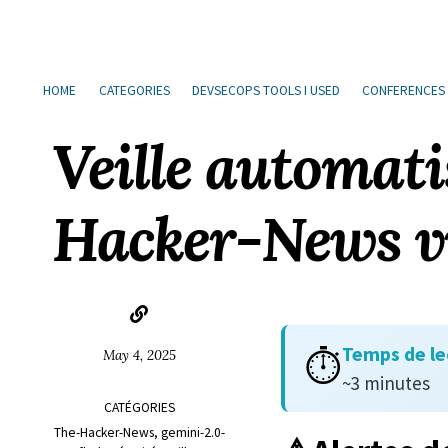
Sauter
Aller
Aller
Aller
à
au
au
les
la
contenu
pied
liens
HOME
CATEGORIES
DEVSECOPS TOOLS I USED
CONFERENCES
navigation
de
principale
page
Veille automat
Hacker-News vi
Temps de le
⏱️
May 4, 2025
~3 minutes
CATÉGORIES
The-Hacker-News
gemini-2.0-