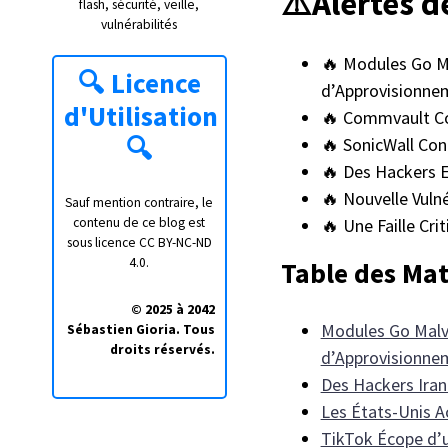
⚠️Alertes d
flash
sécurité
veille
vulnérabilités
🔥 Modules Go Ma
🔍
Licence
d’Approvisionne
d'Utilisation
🔥 Commvault Co
🔍
🔥 SonicWall Conf
🔥 Des Hackers E
🔥 Nouvelle Vuln
Sauf mention contraire, le
contenu de ce blog est
🔥 Une Faille C
sous licence
CC BY-NC-ND
4.0
.
Table des Mat
© 2025 à 2042
Modules Go Malve
Sébastien Gioria. Tous
droits réservés.
d’Approvisionne
Des Hackers Iran
Les États-Unis 
TikTok Écope d’u