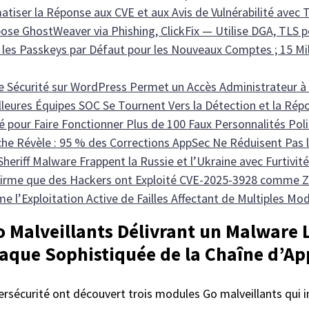
ser la Réponse aux CVE et aux Avis de Vulnérabilité avec 
se GhostWeaver via Phishing, ClickFix — Utilise DGA, TLS p
t les Passkeys par Défaut pour les Nouveaux Comptes ; 15 Mil
e Sécurité sur WordPress Permet un Accès Administrateur à 
lleures Équipes SOC Se Tournent Vers la Détection et la Ré
té pour Faire Fonctionner Plus de 100 Faux Personnalités P
he Révèle : 95 % des Corrections AppSec Ne Réduisent Pas 
eriff Malware Frappent la Russie et l’Ukraine avec Furtivit
rme que des Hackers ont Exploité CVE-2025-3928 comme Ze
e l’Exploitation Active de Failles Affectant de Multiples Mod
 Malveillants Délivrant un Malware 
taque Sophistiquée de la Chaîne d’A
ersécurité ont découvert trois modules Go malveillants qui 