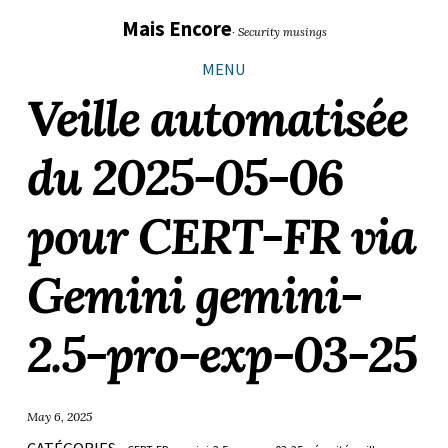
Sauter
Aller
Aller
Aller
Mais Encore
· Security musings
les
à
au
au
liens
la
contenu
pied
MENU
navigation
de
Veille automatisée
principale
page
du 2025-05-06
pour CERT-FR via
Gemini gemini-
2.5-pro-exp-03-25
May 6, 2025
CATÉGORIES