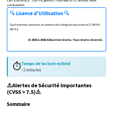
CERT-FR
gemini-2.5-pro-exp-03-25
sécurité
veille
vulnérabilités
🔍
Licence d'Utilisation
🔍
Sauf mention contraire, le contenu de ce blog est sous licence
CC BY-NC-
ND 4.0
.
© 2025 à 2042 Sébastien Gioria. Tous droits réservés.
Temps de lecture estimé
⏱️
~2 minutes
⚠️Alertes de Sécurité Importantes
(CVSS > 7.5)⚠️
Sommaire