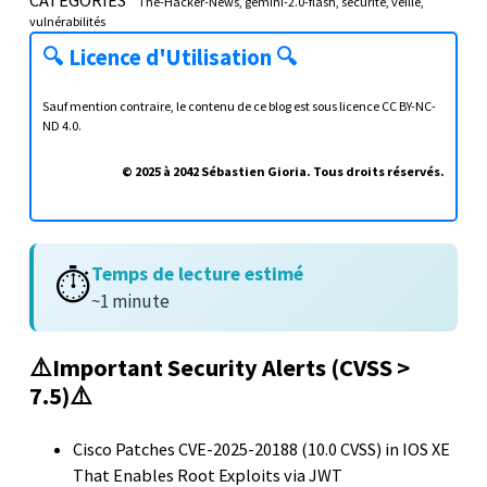
The-Hacker-News
gemini-2.0-flash
sécurité
veille
vulnérabilités
🔍
Licence d'Utilisation
🔍
Sauf mention contraire, le contenu de ce blog est sous licence
CC BY-NC-
ND 4.0
.
© 2025 à 2042 Sébastien Gioria. Tous droits réservés.
Temps de lecture estimé
⏱️
~1 minute
⚠️Important Security Alerts (CVSS >
7.5)⚠️
Cisco Patches CVE-2025-20188 (10.0 CVSS) in IOS XE
That Enables Root Exploits via JWT