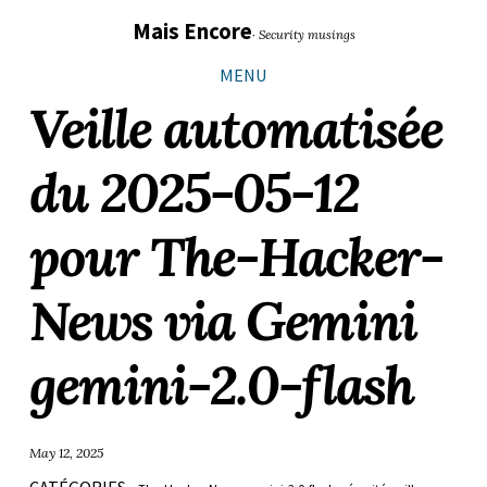
Sauter
Aller
Aller
Aller
Mais Encore
· Security musings
les
à
au
au
liens
la
contenu
pied
MENU
navigation
de
Veille automatisée
principale
page
du 2025-05-12
pour The-Hacker-
News via Gemini
gemini-2.0-flash
May 12, 2025
CATÉGORIES