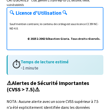
CISA
gemini-2.5-pro-exp-03-25
sécurité
veille
vulnérabilités
🔍
Licence d'Utilisation
🔍
Sauf mention contraire, le contenu de ce blog est sous licence
CC BY-NC-
ND 4.0
.
© 2025 à 2042 Sébastien Gioria. Tous droits réservés.
Temps de lecture estimé
⏱️
~1 minute
⚠️Alertes de Sécurité Importantes
(CVSS > 7.5)⚠️
NOTA : Aucune alerte avec un score CVSS supérieur à 7.5
n’a été explicitement identifiée dans les données