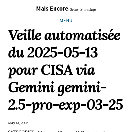
Sauter
Aller
Aller
Aller
Mais Encore
· Security musings
les
à
au
au
liens
la
contenu
pied
MENU
navigation
de
Veille automatisée
principale
page
du 2025-05-13
pour CISA via
Gemini gemini-
2.5-pro-exp-03-25
May 13, 2025
CATÉGORIES