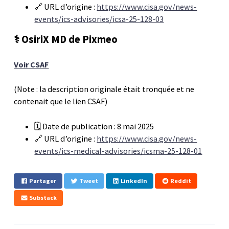
🔗 URL d’origine :
https://www.cisa.gov/news-
events/ics-advisories/icsa-25-128-03
⚕️ OsiriX MD de Pixmeo
Voir CSAF
(Note : la description originale était tronquée et ne
contenait que le lien CSAF)
🗓️ Date de publication : 8 mai 2025
🔗 URL d’origine :
https://www.cisa.gov/news-
events/ics-medical-advisories/icsma-25-128-01
Partager
Tweet
LinkedIn
Reddit
Substack