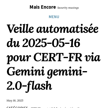
Sauter
Aller
Aller
Aller
Mais Encore
· Security musings
les
à
au
au
liens
la
contenu
pied
MENU
navigation
de
Veille automatisée
principale
page
du 2025-05-16
pour CERT-FR via
Gemini gemini-
2.0-flash
May 16, 2025
CATÉGORIES