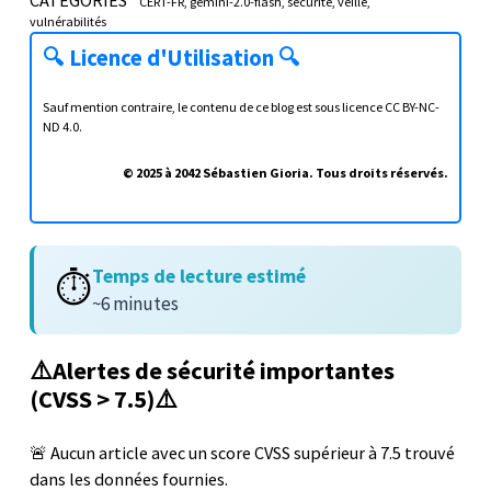
CERT-FR
gemini-2.0-flash
sécurité
veille
vulnérabilités
🔍
Licence d'Utilisation
🔍
Sauf mention contraire, le contenu de ce blog est sous licence
CC BY-NC-
ND 4.0
.
© 2025 à 2042 Sébastien Gioria. Tous droits réservés.
Temps de lecture estimé
⏱️
~6 minutes
⚠️Alertes de sécurité importantes
(CVSS > 7.5)⚠️
🚨 Aucun article avec un score CVSS supérieur à 7.5 trouvé
dans les données fournies.