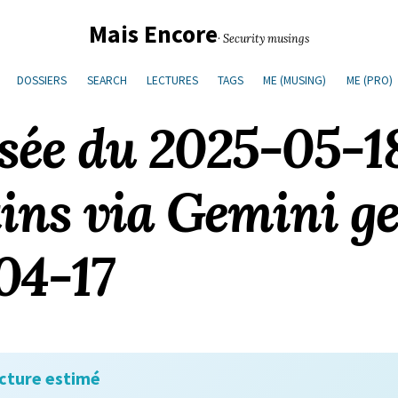
Mais Encore
· Security musings
DOSSIERS
SEARCH
LECTURES
TAGS
ME (MUSING)
ME (PRO)
isée du 2025-05-
tins via Gemini g
04-17
cture estimé