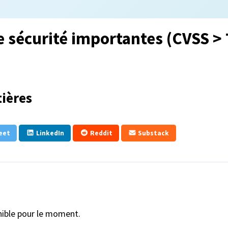
e sécurité importantes (CVSS > 
ières
eet
LinkedIn
Reddit
Substack
onible pour le moment.