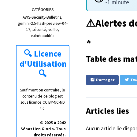
~1 minute
CATÉGORIES
AWS-Security-Bulletins
⚠️Alertes d
gemini-2.5-flash-preview-04-
17
sécurité
veille
vulnérabilités
🔥
🔍
Licence
Table des mat
d'Utilisation
🔍
Partager
Tw
Sauf mention contraire, le
contenu de ce blog est
sous licence
CC BY-NC-ND
Articles lies
4.0
.
© 2025 à 2042
Aucun article lie disp
Sébastien Gioria. Tous
droits réservés.