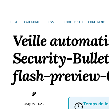
Sauter
Aller
Aller
Aller
à
au
au
les
la
contenu
pied
liens
HOME
CATEGORIES
DEVSECOPS TOOLS I USED
CONFERENCES
navigation
de
principale
page
Veille automat
Security-Bulle
flash-preview-
Temps de le
⏱️
May 18, 2025