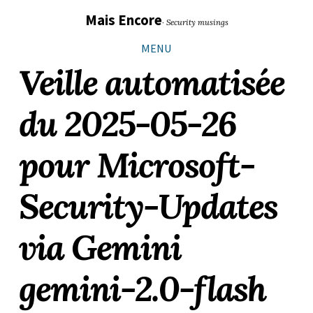
Sauter
Aller
Aller
Aller
Mais Encore
· Security musings
les
à
au
au
liens
la
contenu
pied
MENU
navigation
de
Veille automatisée
principale
page
du 2025-05-26
pour Microsoft-
Security-Updates
via Gemini
gemini-2.0-flash