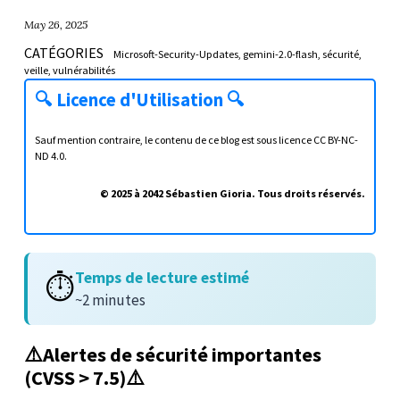
May 26, 2025
CATÉGORIES
Microsoft-Security-Updates
gemini-2.0-flash
sécurité
veille
vulnérabilités
🔍
Licence d'Utilisation
🔍
Sauf mention contraire, le contenu de ce blog est sous licence
CC BY-NC-
ND 4.0
.
© 2025 à 2042 Sébastien Gioria. Tous droits réservés.
Temps de lecture estimé
⏱️
~2 minutes
⚠️Alertes de sécurité importantes
(CVSS > 7.5)⚠️