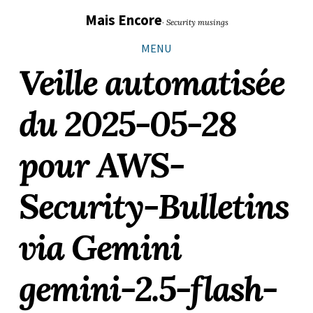
Sauter
Aller
Aller
Aller
Mais Encore
· Security musings
les
à
au
au
liens
la
contenu
pied
MENU
navigation
de
Veille automatisée
principale
page
du 2025-05-28
pour AWS-
Security-Bulletins
via Gemini
gemini-2.5-flash-