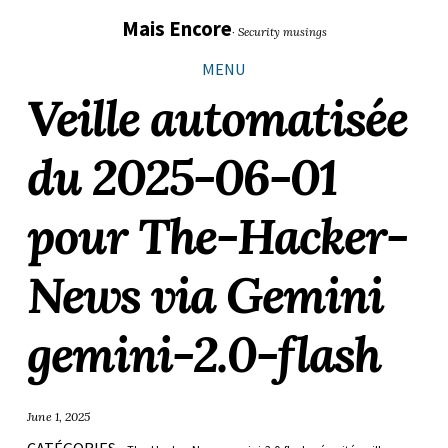
Sauter
Aller
Aller
Aller
Mais Encore
· Security musings
les
à
au
au
liens
la
contenu
pied
MENU
navigation
de
Veille automatisée
principale
page
du 2025-06-01
pour The-Hacker-
News via Gemini
gemini-2.0-flash
June 1, 2025
CATÉGORIES