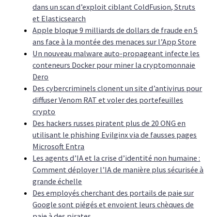
dans un scan d’exploit ciblant ColdFusion, Struts
et Elasticsearch
Apple bloque 9 milliards de dollars de fraude en 5
ans face à la montée des menaces sur l’App Store
Un nouveau malware auto-propageant infecte les
conteneurs Docker pour miner la cryptomonnaie
Dero
Des cybercriminels clonent un site d’antivirus pour
diffuser Venom RAT et voler des portefeuilles
crypto
Des hackers russes piratent plus de 20 ONG en
utilisant le phishing Evilginx via de fausses pages
Microsoft Entra
Les agents d’IA et la crise d’identité non humaine :
Comment déployer l’IA de manière plus sécurisée à
grande échelle
Des employés cherchant des portails de paie sur
Google sont piégés et envoient leurs chèques de
paie à des pirates