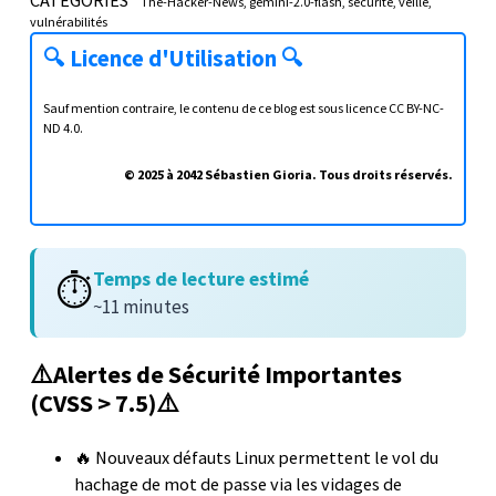
The-Hacker-News
gemini-2.0-flash
sécurité
veille
vulnérabilités
🔍
Licence d'Utilisation
🔍
Sauf mention contraire, le contenu de ce blog est sous licence
CC BY-NC-
ND 4.0
.
© 2025 à 2042 Sébastien Gioria. Tous droits réservés.
Temps de lecture estimé
⏱️
~11 minutes
⚠️Alertes de Sécurité Importantes
(CVSS > 7.5)⚠️
🔥 Nouveaux défauts Linux permettent le vol du
hachage de mot de passe via les vidages de