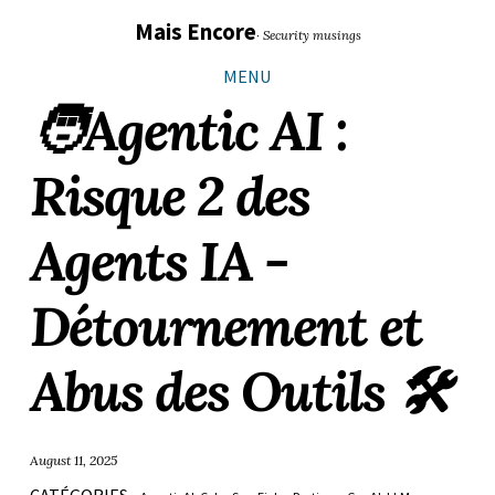
Sauter
Aller
Aller
Aller
Mais Encore
· Security musings
les
à
au
au
liens
la
contenu
pied
MENU
navigation
de
🧑‍Agentic AI :
principale
page
Risque 2 des
Agents IA -
Détournement et
Abus des Outils 🛠️
August 11, 2025
CATÉGORIES