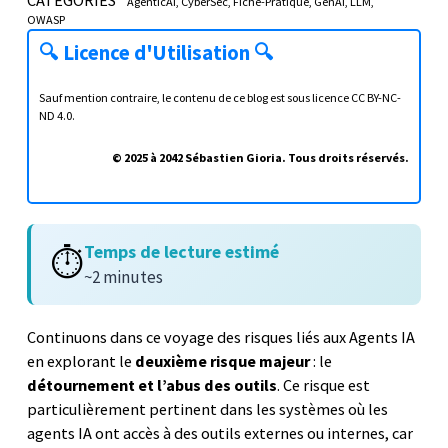
AgenticAI
CyberSec
Fiche-Pratique
GenAI
LLM
OWASP
🔍
Licence d'Utilisation
🔍
Sauf mention contraire, le contenu de ce blog est sous licence
CC BY-NC-
ND 4.0
.
© 2025 à 2042 Sébastien Gioria. Tous droits réservés.
Temps de lecture estimé
⏱️
~2 minutes
Continuons dans ce voyage des risques liés aux Agents IA
en explorant le
deuxième risque majeur
: le
détournement et l’abus des outils
. Ce risque est
particulièrement pertinent dans les systèmes où les
agents IA ont accès à des outils externes ou internes, car