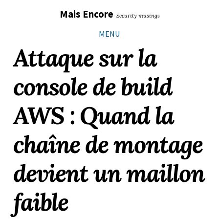
Sauter
Aller
Aller
Aller
Mais Encore
· Security musings
les
à
au
au
liens
la
contenu
pied
MENU
navigation
de
Attaque sur la
principale
page
console de build
AWS : Quand la
chaîne de montage
devient un maillon
faible