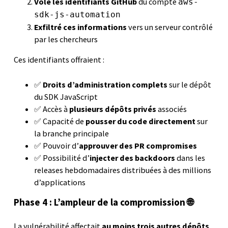
Volé les identifiants GitHub
du compte
aws-
sdk-js-automation
Exfiltré ces informations
vers un serveur contrôlé
par les chercheurs
Ces identifiants offraient :
✅
Droits d’administration complets
sur le dépôt
du SDK JavaScript
✅ Accès à
plusieurs dépôts privés
associés
✅ Capacité de
pousser du code directement
sur
la branche principale
✅ Pouvoir d’
approuver des PR compromises
✅ Possibilité d’
injecter des backdoors
dans les
releases hebdomadaires distribuées à des millions
d’applications
Phase 4 : L’ampleur de la compromission 🌐
La vulnérabilité affectait
au moins trois autres dépôts