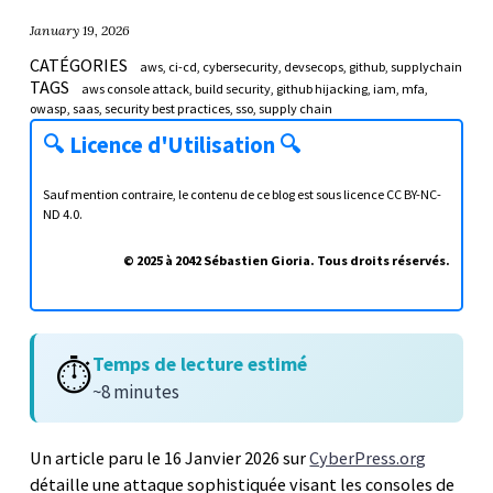
January 19, 2026
CATÉGORIES
aws
ci-cd
cybersecurity
devsecops
github
supplychain
TAGS
aws console attack
build security
github hijacking
iam
mfa
owasp
saas
security best practices
sso
supply chain
🔍
Licence d'Utilisation
🔍
Sauf mention contraire, le contenu de ce blog est sous licence
CC BY-NC-
ND 4.0
.
© 2025 à 2042 Sébastien Gioria. Tous droits réservés.
Temps de lecture estimé
⏱️
~8 minutes
Un article paru le 16 Janvier 2026 sur
CyberPress.org
détaille une attaque sophistiquée visant les consoles de