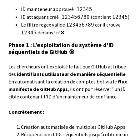
ID mainteneur approuvé :
12345
ID attaquant créé :
(contient
)
123456789
12345
Le filtre regex valide
car il trouve
123456789
dedans ! ✅❌
12345
Phase 1 : L’exploitation du système d’ID
séquentiels de GitHub 🎯
Les chercheurs ont exploité le fait que GitHub attribue
des
identifiants utilisateur de manière séquentielle
.
En automatisant la création de comptes bot via le
flux
manifeste de GitHub Apps
, ils ont pu “réserver” un ID
cible contenant l’ID d’un mainteneur de confiance.
Concrètement :
Création automatisée de multiples GitHub Apps
Récupération d’IDs séquentiels jusqu’à obtenir un