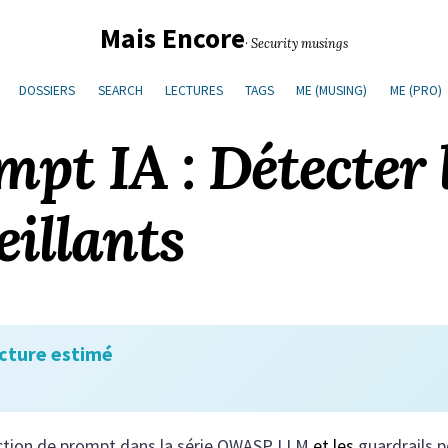
Mais Encore
· Security musings
DOSSIERS
SEARCH
LECTURES
TAGS
ME (MUSING)
ME (PRO)
pt IA : Détecter l
illants
cture estimé
ection de prompt dans la série OWASP LLM
et les
guardrails p