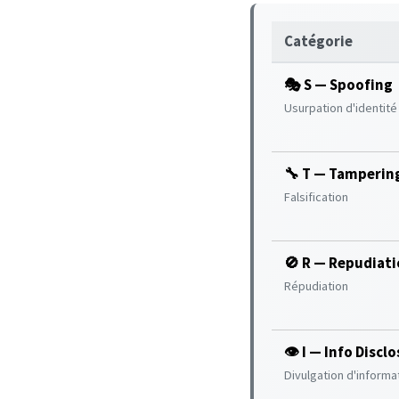
Catégorie
🎭 S — Spoofing
Usurpation d'identité
🔧 T — Tamperin
Falsification
🚫 R — Repudiat
Répudiation
👁️ I — Info Discl
Divulgation d'informa