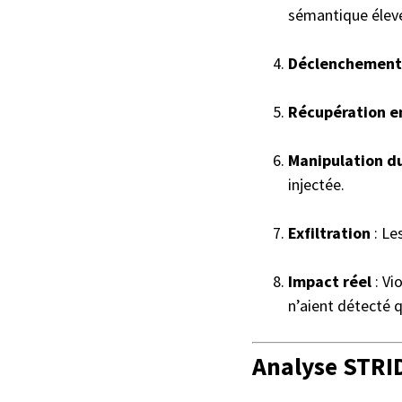
sémantique élevé 
Déclenchement
Récupération 
Manipulation d
injectée.
Exfiltration
: Le
Impact réel
: Vi
n’aient détecté q
Analyse STRI