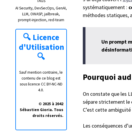
TAGS
systématiquement :
c
AI Security
DevSecOps
GenAI
LLM
OWASP
jailbreak
méthodes statiques, a
prompt-injection
red-team
🔍
Licence
Un prompt ma
d'Utilisation
désinformat
🔍
Sauf mention contraire, le
Pourquoi audi
contenu de ce blog est
sous licence
CC BY-NC-ND
4.0
.
On constate que les L
sépare strictement le 
© 2025 à 2042
C’est cette ambiguïté
Sébastien Gioria. Tous
droits réservés.
Les conséquences d’un