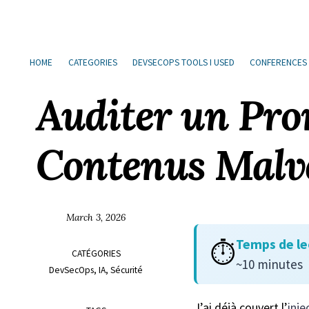
Sauter
Aller
Aller
Aller
à
au
au
les
la
contenu
pied
liens
HOME
CATEGORIES
DEVSECOPS TOOLS I USED
CONFERENCES
navigation
de
principale
page
Auditer un Prom
Contenus Malve
March 3, 2026
Temps de le
⏱️
CATÉGORIES
~10 minutes
DevSecOps
IA
Sécurité
J’ai déjà couvert l’
inj