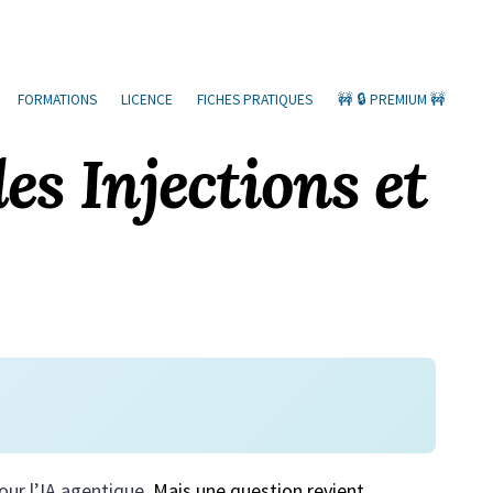
FORMATIONS
LICENCE
FICHES PRATIQUES
🚧 🔒 PREMIUM 🚧
es Injections et
our l’IA agentique
. Mais une question revient