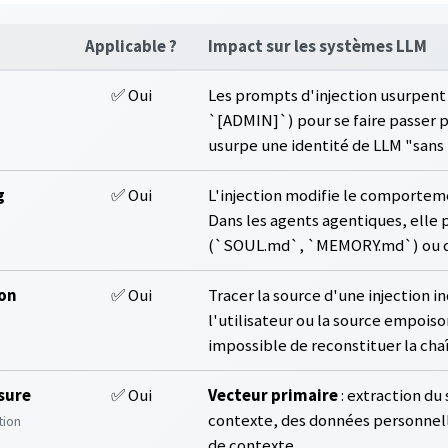
Applicable ?
Impact sur les systèmes LLM
✅ Oui
Les prompts d'injection usurpent
`[ADMIN]`) pour se faire passer 
usurpe une identité de LLM "sans r
g
✅ Oui
L'injection modifie le comportem
Dans les agents agentiques, elle 
(`SOUL.md`, `MEMORY.md`) ou d
ion
✅ Oui
Tracer la source d'une injection ind
l'utilisateur ou la source empois
impossible de reconstituer la cha
osure
✅ Oui
Vecteur primaire
: extraction du
contexte, des données personnelle
tion
de contexte.