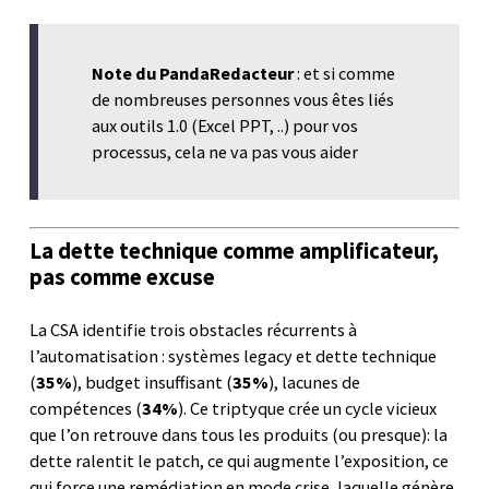
Note du PandaRedacteur
: et si comme
de nombreuses personnes vous êtes liés
aux outils 1.0 (Excel PPT, ..) pour vos
processus, cela ne va pas vous aider
La dette technique comme amplificateur,
pas comme excuse
La CSA identifie trois obstacles récurrents à
l’automatisation : systèmes legacy et dette technique
(
35%
), budget insuffisant (
35%
), lacunes de
compétences (
34%
). Ce triptyque crée un cycle vicieux
que l’on retrouve dans tous les produits (ou presque): la
dette ralentit le patch, ce qui augmente l’exposition, ce
qui force une remédiation en mode crise, laquelle génère