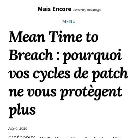
Sauter
Aller
Aller
Aller
Mais Encore
· Security musings
les
à
au
au
liens
la
contenu
pied
MENU
navigation
de
Mean Time to
principale
page
Breach : pourquoi
vos cycles de patch
ne vous protègent
plus
July 6, 2026
CATÉGORIES