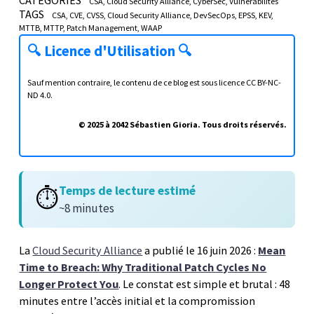
CSA
Cloud Security Alliance
CyberSec
Vulnérabilités
TAGS
CSA
CVE
CVSS
Cloud Security Alliance
DevSecOps
EPSS
KEV
MTTB
MTTP
Patch Management
WAAP
🔍
Licence d'Utilisation
🔍
Sauf mention contraire, le contenu de ce blog est sous licence
CC BY-NC-
ND 4.0
.
© 2025 à 2042 Sébastien Gioria. Tous droits réservés.
Temps de lecture estimé
⏱️
~8 minutes
La
Cloud Security Alliance
a publié le 16 juin 2026 :
Mean
Time to Breach: Why Traditional Patch Cycles No
Longer Protect You
. Le constat est simple et brutal : 48
minutes entre l’accès initial et la compromission