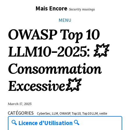
Sauter
Aller
Aller
Aller
Mais Encore
· Security musings
les
à
au
au
liens
la
contenu
pied
MENU
navigation
de
OWASP Top 10
principale
page
LLM10-2025: 💥
Consommation
Excessive💥
March 17, 2025
CATÉGORIES
CyberSec
LLM
OWASP
Top10
Top10 LLM
veille
🔍
Licence d'Utilisation
🔍