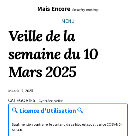
Sauter
Aller
Aller
Aller
Mais Encore
· Security musings
les
à
au
au
liens
la
contenu
pied
MENU
navigation
de
Veille de la
principale
page
semaine du 10
Mars 2025
March 17, 2025
CATÉGORIES
CyberSec
veille
🔍
Licence d'Utilisation
🔍
Sauf mention contraire, le contenu de ce blog est sous licence
CC BY-NC-
ND 4.0
.