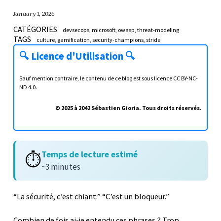
January 1, 2026
CATÉGORIES
devsecops
microsoft
owasp
threat-modeling
TAGS
culture
gamification
security-champions
stride
🔍
Licence d'Utilisation
🔍
Sauf mention contraire, le contenu de ce blog est sous licence
CC BY-NC-
ND 4.0
.
© 2025 à 2042 Sébastien Gioria. Tous droits réservés.
Temps de lecture estimé
⏱️
~3 minutes
“La sécurité, c’est chiant.” “C’est un bloqueur.”
Combien de fois ai-je entendu ces phrases ? Trop