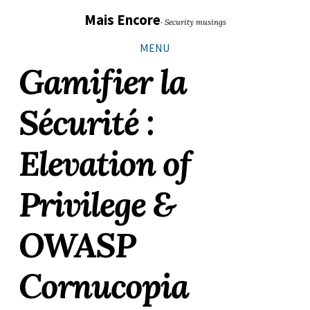
Sauter
Aller
Aller
Aller
Mais Encore
· Security musings
les
à
au
au
liens
la
contenu
pied
MENU
navigation
de
Gamifier la
principale
page
Sécurité :
Elevation of
Privilege &
OWASP
Cornucopia