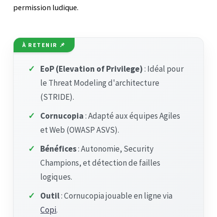
permission ludique.
À RETENIR 📌
✓
EoP (Elevation of Privilege)
: Idéal pour
le Threat Modeling d'architecture
(STRIDE).
✓
Cornucopia
: Adapté aux équipes Agiles
et Web (OWASP ASVS).
✓
Bénéfices
: Autonomie, Security
Champions, et détection de failles
logiques.
✓
Outil
: Cornucopia jouable en ligne via
Copi
.