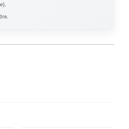
e).
dre.