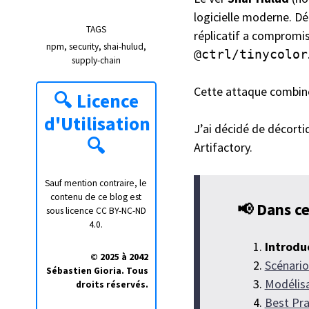
logicielle moderne. D
TAGS
réplicatif a compromis
npm
security
shai-hulud
@ctrl/tinycolor
supply-chain
Cette attaque combine
🔍
Licence
d'Utilisation
J’ai décidé de décorti
🔍
Artifactory.
Sauf mention contraire, le
contenu de ce blog est
📢 Dans ce
sous licence
CC BY-NC-ND
4.0
.
Introdu
© 2025 à 2042
Scénario
Sébastien Gioria. Tous
Modélis
droits réservés.
Best Pra