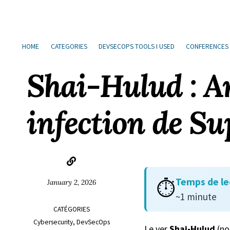
Sauter
Aller
Aller
Aller
à
au
au
les
la
contenu
pied
liens
HOME
CATEGORIES
DEVSECOPS TOOLS I USED
CONFERENCES
navigation
de
principale
page
Shai-Hulud : A
infection de Su
Temps de le
⏱️
January 2, 2026
~1 minute
CATÉGORIES
Cybersecurity
DevSecOps
Le ver
Shai-Hulud
(no