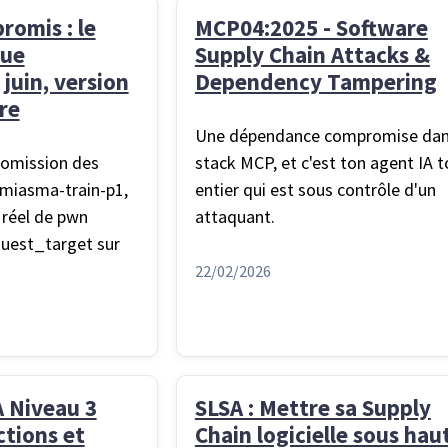
romis : le
MCP04:2025 - Software
que
Supply Chain Attacks &
juin, version
Dependency Tampering
re
Une dépendance compromise dan
romission des
stack MCP, et c'est ton agent IA t
(miasma-train-p1,
entier qui est sous contrôle d'un
s réel de pwn
attaquant.
quest_target sur
22/02/2026
A Niveau 3
SLSA : Mettre sa Supply
tions et
Chain logicielle sous hau