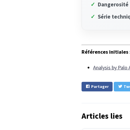
✓
Dangerosité 
✓
Série techniq
Références initiales 
Analysis by Palo
Partager
Tw
Articles lies