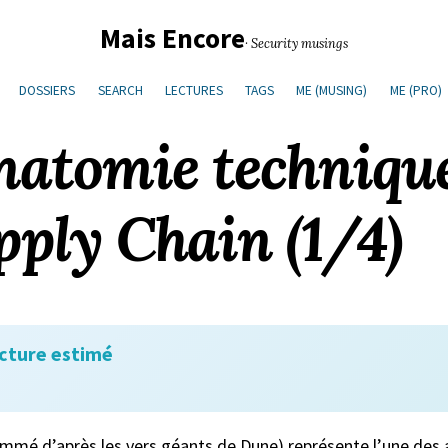
Mais Encore
· Security musings
DOSSIERS
SEARCH
LECTURES
TAGS
ME (MUSING)
ME (PRO)
natomie techniqu
pply Chain (1/4)
cture estimé
mmé d’après les vers géants de Dune) représente l’une des a