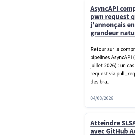
AsyncAPI comp
pwn request 
j'annonçais en 
grandeur natu
Retour sur la comp
pipelines AsyncAPI 
juillet 2026) : un ca
request via pull_re
des bra...
04/08/2026
Atteindre SLS
avec GitHub Ac