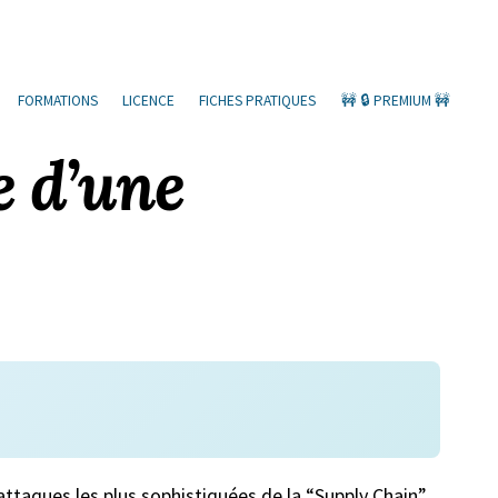
FORMATIONS
LICENCE
FICHES PRATIQUES
🚧 🔒 PREMIUM 🚧
e d’une
ttaques les plus sophistiquées de la “Supply Chain”