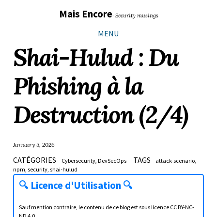
Sauter
Aller
Aller
Aller
Mais Encore
· Security musings
les
à
au
au
liens
la
contenu
pied
MENU
navigation
de
Shai-Hulud : Du
principale
page
Phishing à la
Destruction (2/4)
January 5, 2026
CATÉGORIES
TAGS
Cybersecurity
DevSecOps
attack-scenario
npm
security
shai-hulud
🔍
Licence d'Utilisation
🔍
Sauf mention contraire, le contenu de ce blog est sous licence
CC BY-NC-
ND 4.0
.