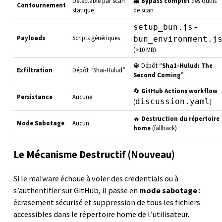
Détectable par scan
👻
Bypass complet
des outils
Contournement
statique
de scan
setup_bun.js
+
Payloads
Scripts génériques
bun_environment.j
(>10 MB)
🔱 Dépôt “
Sha1-Hulud: The
Exfiltration
Dépôt “Shai-Hulud”
Second Coming
”
🔄
GitHub Actions workflow
Persistance
Aucune
discussion.yaml
(
)
🔥
Destruction du répertoire
Mode Sabotage
Aucun
home
(fallback)
Le Mécanisme Destructif (Nouveau)
Si le malware échoue à voler des credentials ou à
s’authentifier sur GitHub, il passe en
mode sabotage
:
écrasement sécurisé et suppression de tous les fichiers
accessibles dans le répertoire home de l’utilisateur.