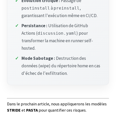
✓
Évolution critique :
Passage de
à
,
postinstall
preinstall
garantissant l'exécution même en CI/CD.
✓
Persistance :
Utilisation de GitHub
Actions (
) pour
discussion.yaml
transformer la machine en runner self-
hosted.
✓
Mode Sabotage :
Destruction des
données (wipe) du répertoire home en cas
d'échec de l'exfiltration.
Dans le prochain article, nous appliquerons les modèles
STRIDE
et
PASTA
pour quantifier ces risques.