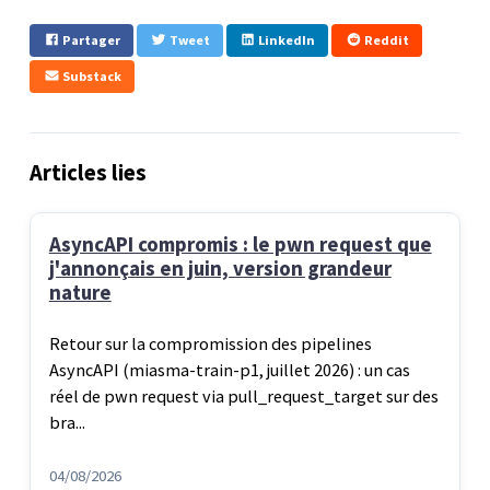
Partager
Tweet
LinkedIn
Reddit
Substack
Articles lies
AsyncAPI compromis : le pwn request que
j'annonçais en juin, version grandeur
nature
Retour sur la compromission des pipelines
AsyncAPI (miasma-train-p1, juillet 2026) : un cas
réel de pwn request via pull_request_target sur des
bra...
04/08/2026