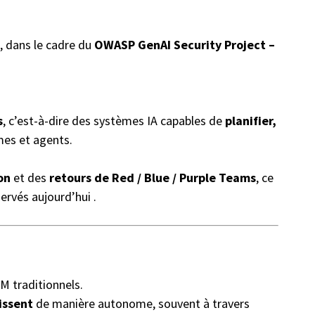
, dans le cadre du
OWASP GenAI Security Project –
s
, c’est-à-dire des systèmes IA capables de
planifier,
èmes et agents.
on
et des
retours de Red / Blue / Purple Teams
, ce
rvés aujourd’hui .
M traditionnels.
issent
de manière autonome, souvent à travers