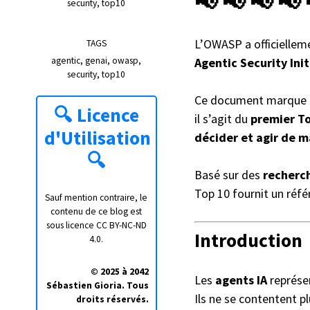
📢 📢 📢 📢 
security
top10
L’OWASP a officielleme
TAGS
agentic
genai
owasp
Agentic Security Init
security
top10
Ce document marque
🔍
Licence
il s’agit du
premier To
d'Utilisation
décider et agir de 
🔍
Basé sur des
recherch
Top 10 fournit un référ
Sauf mention contraire, le
contenu de ce blog est
sous licence
CC BY-NC-ND
Introduction
4.0
.
© 2025 à 2042
Les
agents IA
représen
Sébastien Gioria. Tous
Ils ne se contentent pl
droits réservés.