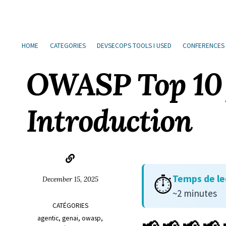
Sauter
Aller
Aller
Aller
à
au
au
les
la
contenu
pied
liens
HOME
CATEGORIES
DEVSECOPS TOOLS I USED
CONFERENCES
navigation
de
principale
page
OWASP Top 10 f
Introduction
Temps de le
⏱️
December 15, 2025
~2 minutes
CATÉGORIES
agentic
genai
owasp