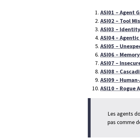
ASI01 – Agent G
ASI02 – Tool Mi
ASI03 – Identit
ASI04 – Agentic
ASI05 – Unexpe
ASI06 – Memory
ASI07 – Insecu
ASI08 – Cascadi
ASI09 – Human-
ASI10 – Rogue 
Les agents d
pas comme de