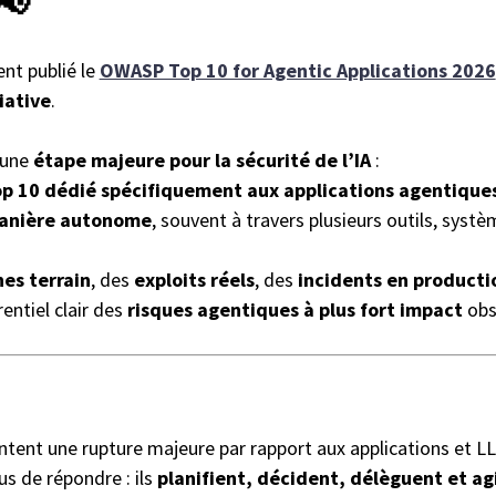
📢
nt publié le
OWASP Top 10 for Agentic Applications 2026
iative
.
 une
étape majeure pour la sécurité de l’IA
:
p 10 dédié spécifiquement aux applications agentique
manière autonome
, souvent à travers plusieurs outils, syst
es terrain
, des
exploits réels
, des
incidents en producti
entiel clair des
risques agentiques à plus fort impact
obse
tent une rupture majeure par rapport aux applications et LL
us de répondre : ils
planifient, décident, délèguent et ag