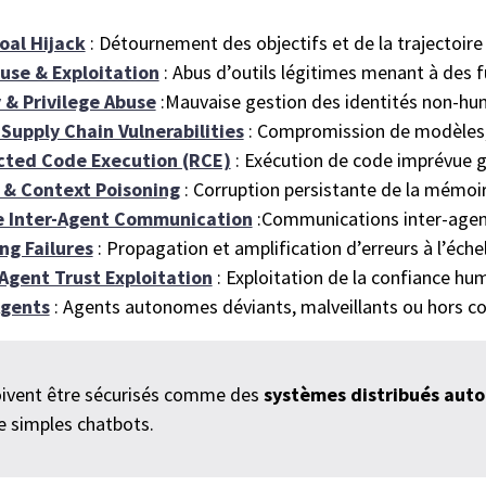
oal Hijack
: Détournement des objectifs et de la trajectoire
suse & Exploitation
: Abus d’outils légitimes menant à des f
y & Privilege Abuse
:Mauvaise gestion des identités non-huma
 Supply Chain Vulnerabilities
: Compromission de modèles, 
cted Code Execution (RCE)
: Exécution de code imprévue g
 & Context Poisoning
: Corruption persistante de la mémoi
re Inter-Agent Communication
:Communications inter-agent
ng Failures
: Propagation et amplification d’erreurs à l’éche
Agent Trust Exploitation
: Exploitation de la confiance hu
Agents
: Agents autonomes déviants, malveillants ou hors co
oivent être sécurisés comme des
systèmes distribués aut
 simples chatbots.