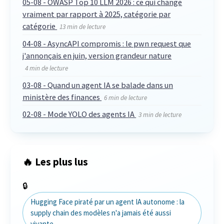
05-08 - OWASP Top 10 LLM 2026 : ce qui change
vraiment par rapport à 2025, catégorie par
catégorie
13 min de lecture
04-08 - AsyncAPI compromis : le pwn request que
j'annonçais en juin, version grandeur nature
4 min de lecture
03-08 - Quand un agent IA se balade dans un
ministère des finances
6 min de lecture
02-08 - Mode YOLO des agents IA
3 min de lecture
🔥 Les plus lus
🔒
Hugging Face piraté par un agent IA autonome : la
supply chain des modèles n'a jamais été aussi
vivante