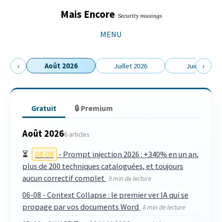
Sauter
Aller
Aller
Aller
Mais Encore
· Security musings
les
à
au
au
liens
la
contenu
pied
MENU
navigation
de
principale
page
‹
›
Août 2026
Juillet 2026
Juin 2026
Gratuit
🔒 Premium
Août 2026
6 articles
⏳
08-08
- Prompt injection 2026 : +340% en un an,
plus de 200 techniques cataloguées, et toujours
aucun correctif complet
9 min de lecture
06-08 - Context Collapse : le premier ver IA qui se
propage par vos documents Word
8 min de lecture