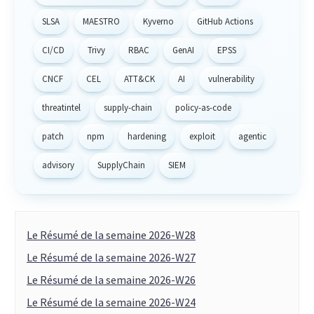
SLSA
MAESTRO
Kyverno
GitHub Actions
CI/CD
Trivy
RBAC
GenAI
EPSS
CNCF
CEL
ATT&CK
AI
vulnerability
threatintel
supply-chain
policy-as-code
patch
npm
hardening
exploit
agentic
advisory
SupplyChain
SIEM
Le Résumé de la semaine 2026-W28
Le Résumé de la semaine 2026-W27
Le Résumé de la semaine 2026-W26
Le Résumé de la semaine 2026-W24