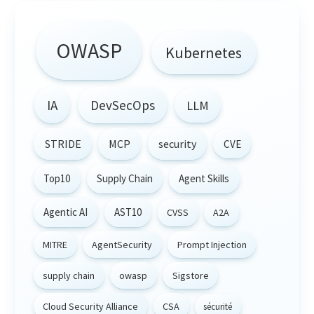
OWASP
Kubernetes
IA
DevSecOps
LLM
STRIDE
MCP
security
CVE
Top10
Supply Chain
Agent Skills
Agentic AI
AST10
CVSS
A2A
MITRE
AgentSecurity
Prompt Injection
supply chain
owasp
Sigstore
Cloud Security Alliance
CSA
sécurité